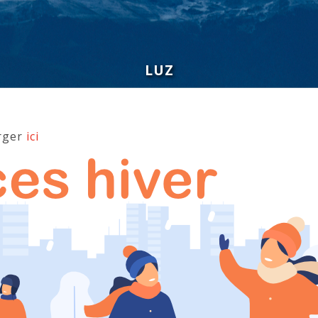
LUZ
rger
ici