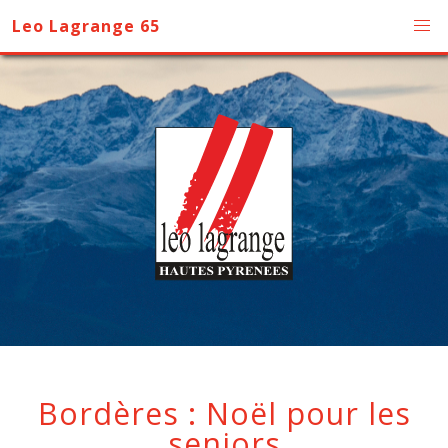
Leo Lagrange 65
Bordères : Noël pour les
seniors