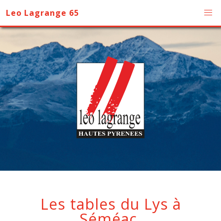
Leo Lagrange 65
Les tables du Lys à
Séméac.