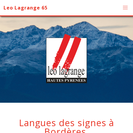
Leo Lagrange 65
Langues des signes à
Bordères.