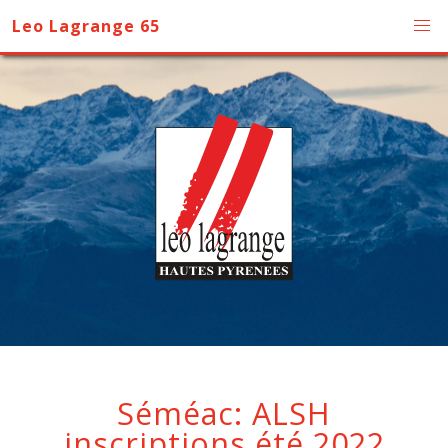
Leo Lagrange 65
Séméac: ALSH
inscriptions été 2022