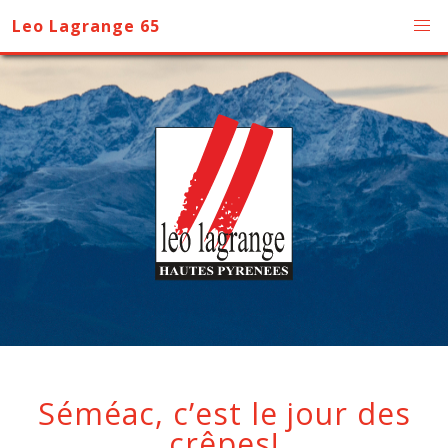
Leo Lagrange 65
Séméac, c’est le jour des
crêpes!