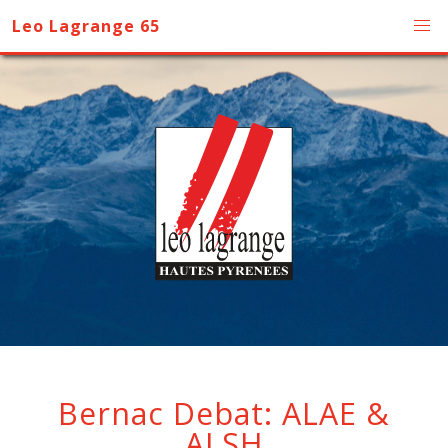
Leo Lagrange 65
Bernac Debat: ALAE &
ALSH