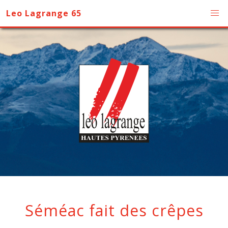
Leo Lagrange 65
Séméac fait des crêpes