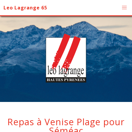
Leo Lagrange 65
Repas à Venise Plage pour
Séméac