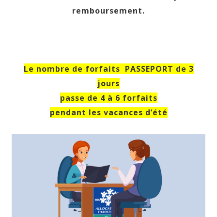
remboursement.
Le nombre de forfaits PASSEPORT de 3
jours
passe de 4 à 6 forfaits
pendant les vacances d’été