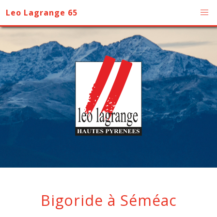
Leo Lagrange 65
Bigoride à Séméac